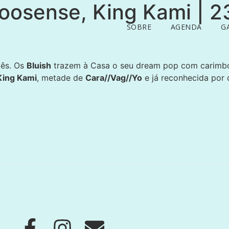
Loosense, King Kami | 
SOBRE
AGENDA
G
mês. Os
Bluish
trazem à Casa o seu dream pop com carimb
King Kami
, metade de
Cara//Vag//Yo
e já reconhecida por 