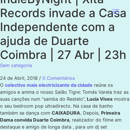
Records invade a Casa
Independente com a
ajuda de Duarte
Coimbra | 27 Abr | 23h
Sem categoria
24 de Abril, 2018
/
0 Comentários
O
colectivo mais electricizante da cidade
reúne os
amigos e anima o nosso Salão Tigre: Tomás Varela traz as
suas canções num “samba do Restelo”,
Lucía Vives
mostra
o seu bedroom pop ultradirecto. Na casa de banho
também se dança com
CAIXADURA.
Depois,
Primeira
Dama convida Duarte Coimbra
, realizador do filme em
destaque e amigo de longa data , para um dj set